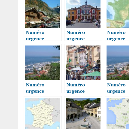
SUR-CLUSES
MONTHOUX
MONTH
74300
74100
74100
Numéro
Numéro
Numéro
urgence
urgence
urgence
vétérinaire
vétérinaire
vétérinai
MONTRIOND
DOUVAINE
LUCINGE
74110
74140
74380
Numéro
Numéro
Numéro
urgence
urgence
urgence
vétérinaire
vétérinaire
vétérinai
THONON-LES-
THONON-LES-
THONON
BAINS 74200
BAINS 74200
BAINS 74