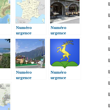
U
OUX
74440
U
U
Numéro
Numéro
urgence
urgence
U
re
vétérinaire
vétérinaire
S
THYEZ 74300
SCIEZ 74140
U
U
U
Numéro
Numéro
urgence
urgence
U
re
vétérinaire
vétérinaire
-LES-
FAVERGES
BONS-EN-
200
74210
CHABLAIS
U
74890
U