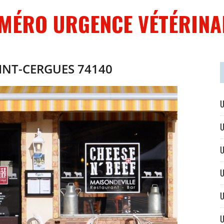
MÉRO URGENCE VÉTÉRINA
AINT-CERGUES 74140
U
U
U
U
U
U