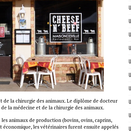
U
U
U
U
U
U
U
 et de la chirurgie des animaux. Le diplôme de docteur
U
 de la médecine et de la chirurgie des animaux.
U
 les animaux de production (bovins, ovins, caprins,
t économique, les vétérinaires furent ensuite appelés
U