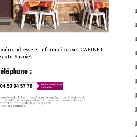
U
U
U
Numéro, adresse et informations sur CABINET
U
aute-Savoie).
U
Téléphone :
U
04 50 94 57 76
U
 numéro valable 5 minutes n’est pas le numéro du destinataire mais
 numéro d’un service permettant la mise en relation avec celui-ci. Ce
rvice est édité par le site stagethologie.com.
ourquoi ce numéro ?
U
U