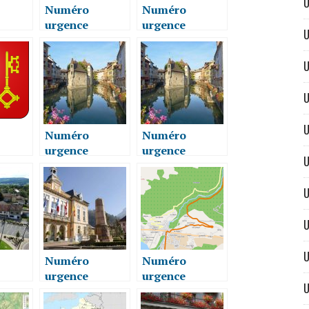
U
Numéro
Numéro
urgence
urgence
U
re LA
vétérinaire LA
vétérinaire LA
UR-
ROCHE-SUR-
ROCHE-SUR-
U
4800
FORON 74800
FORON 74800
U
U
Numéro
Numéro
urgence
urgence
U
re
vétérinaire
vétérinaire
4420
ANNECY 74000
ANNECY 74000
U
U
U
Numéro
Numéro
urgence
urgence
U
re
vétérinaire
vétérinaire
CLUSES 74300
TANINGES