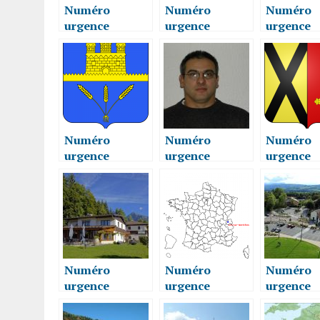
Numéro
Numéro
Numéro
urgence
urgence
urgence
vétérinaire
vétérinaire LA
vétérinai
ANNECY-LE-
ROCHE-SUR-
ROCHE-S
VIEUX 74940
FORON 74800
FORON 7
Numéro
Numéro
Numéro
urgence
urgence
urgence
vétérinaire
vétérinaire
vétérinai
POISY 74330
CORNIER
BOËGE 7
74800
Numéro
Numéro
Numéro
urgence
urgence
urgence
vétérinaire
vétérinaire
vétérinai
CHÂTILLON-
VÉTRAZ-
VÉTRAZ-