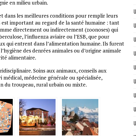
nie en milieu urbain.
U
 dans les meilleures conditions pour remplir leurs
s est important au regard de la santé humaine : tant
U
’homme directement ou indirectement (zoonoses) qui
erculose, l’influenza aviaire ou l’ESB, que pour
U
ux qui entrent dans l’alimentation humaine. Ils furent
e l’hygiène des denrées animales ou d’origine animale
U
rité alimentaire.
U
idisciplinaire. Soins aux animaux, conseils aux
vi médical, médecine générale ou spécialisée,
U
ion du troupeau, rural urbain ou mixte.
U
U
U