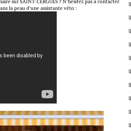
inaire sur SAINT-CERGUES ? N’hésitez pas à contacter
U
s la peau d’une assistante véto :
U
U
U
U
U
U
U
U
U